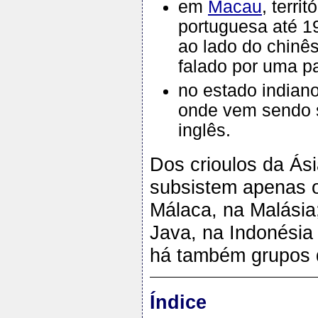
em
Macau
, terri
portuguesa até 19
ao lado do chinês
falado por uma pa
no estado indian
onde vem sendo su
inglês.
Dos crioulos da Ás
subsistem apenas o
Málaca, na Malásia
Java, na Indonésia
há também grupos q
Índice