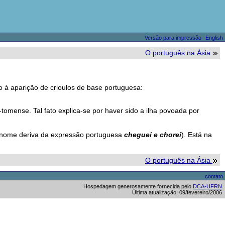
Versão para impressão
English
O português na Ásia
o à aparição de crioulos de base portuguesa:
omense. Tal fato explica-se por haver sido a ilha povoada por
u nome deriva da expressão portuguesa
cheguei e chorei
). Está na
O português na Ásia
contato
Hospedagem generosamente fornecida pelo
DCA-UFRN
Última atualização: 09/fevereiro/2006