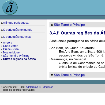
A língua portuguesa
São Tomé e Príncipe
O português no mundo
3.4.f. Outras regiões da Áf
O português na África
A influência portuguesa na África d
Angola
Cabo Verde
Ano Bom, na Guiné Equatorial.
Guiné-Bissau
Em Ano Bom, uma ilha a 400 km 
Moçambique
escravos vindos de São Tomé.
São Tomé e Príncipe
Casamança, no Senegal.
Outras regiões da África
O crioulo de Casamança só se 
órbita lexical do crioulo de Ca
São Tomé e Príncipe
Copyright 2001-2006
Adelardo A. D. Medeiros
Todos os direitos reservados.