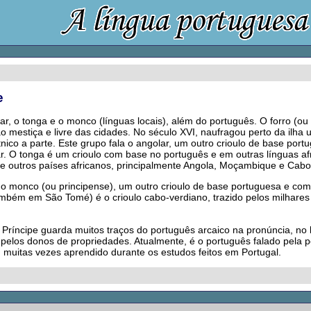
e
ar, o tonga e o monco (línguas locais), além do português. O forro (o
ão mestiça e livre das cidades. No século XVI, naufragou perto da il
tnico a parte. Este grupo fala o angolar, um outro crioulo de base p
r. O tonga é um crioulo com base no português e em outras línguas af
 de outros países africanos, principalmente Angola, Moçambique e Cabo
te o monco (ou principense), um outro crioulo de base portuguesa e co
também em São Tomé) é o crioulo cabo-verdiano, trazido pelos milhare
ríncipe guarda muitos traços do português arcaico na pronúncia, no léx
 pelos donos de propriedades. Atualmente, é o português falado pela p
 muitas vezes aprendido durante os estudos feitos em Portugal.