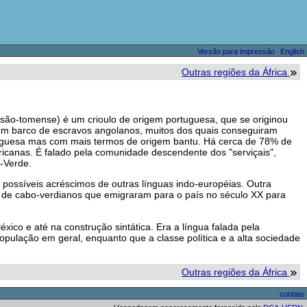
Versão para impressão
English
Outras regiões da África
u são-tomense) é um crioulo de origem portuguesa, que se originou
ha um barco de escravos angolanos, muitos dos quais conseguiram
ortuguesa mas com mais termos de origem bantu. Há cerca de 78% de
ricanas. É falado pela comunidade descendente dos "serviçais",
-Verde.
m possíveis acréscimos de outras línguas indo-européias. Outra
s de cabo-verdianos que emigraram para o país no século XX para
ico e até na construção sintática. Era a língua falada pela
opulação em geral, enquanto que a classe política e a alta sociedade
Outras regiões da África
contato