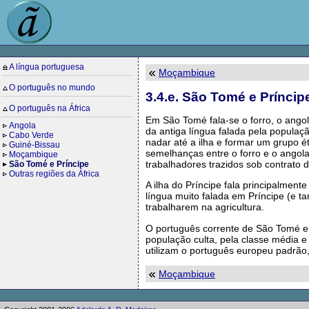
A língua portuguesa
Moçambique
O português no mundo
3.4.e. São Tomé e Príncip
O português na África
Em São Tomé fala-se o forro, o angol
Angola
da antiga língua falada pela populaç
Cabo Verde
nadar até a ilha e formar um grupo é
Guiné-Bissau
semelhanças entre o forro e o angola
Moçambique
trabalhadores trazidos sob contrato
São Tomé e Príncipe
Outras regiões da África
A ilha do Príncipe fala principalmen
língua muito falada em Príncipe (e 
trabalharem na agricultura.
O português corrente de São Tomé e P
população culta, pela classe média e
utilizam o português europeu padrão,
Moçambique