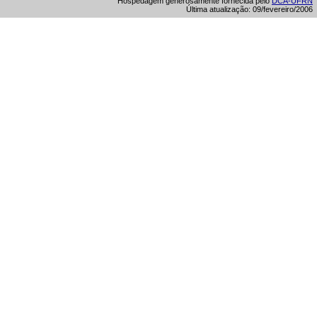
Hospedagem generosamente fornecida pelo
DCA-UFRN
Última atualização: 09/fevereiro/2006